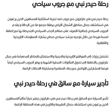
رحلة حيدر نبي مع جروب سياحي
رحلة حيدر نبي في طرابزون مع جروب تعد تجربة استثنائية للمسافرين الذين يرغبون
في استكشاف جمال مناطق الشمال التركي برفقة مجموعة من الرحالة و يقدم
الجروب السياحي إمكانية التعرف على معالم الجذب السياحي المحيطة بها مع إضافة
لمسة فريدة من خلال توجيه مرشد سياحي محلي يشارك المعلومات التاريخية
والثقافية.
تشتمل زيارات إلى المواقع التاريخية والدينية والاستمتاع بالمناظر المدهشة في جبال
طرابزون بالإضافة إلى تذوق المأكولات المحلية الشهية و يوفر الجروب السياحي أيضاً
فرصة للمشاركين للتواصل مع زملاء المغامرة ومشاركة اللحظات الرائعة.
تأجير سيارة مع سائق في رحلة حيدر نبي
تأجير السيارة مع السائق في رحلة حيدر نبي في طرابزون يُعتبر خياراً مثالياً للمسافرين
الذين يرغبون في استكشاف جمال الطبيعة والتاريخ في هذه المنطقة الرائعة.