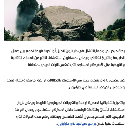
رحلة حيدر نبي و مغارة تشال في طرابزون تتميز بأنها تجربة فريدة تجمع بين جمال
الطبيعة والتاريخ الثقافي و يمكن للمسافرين استكشاف الكثير من المعالم الثقافية
والتاريخية مثل الأضرحة والمساجد التي تعكس التراث الديني للمنطقة.
كما يُنصح بزيارة مرتفعات حيدر نبي للاستمتاع بالإطلالات الرائعة أما مغارة تشال فتعد
واحدة من الكهوف البديعة في طرابزون.
وتتميز بتشكيلاتها الصخرية الرائعة والتكوينات الجيولوجية الفريدة و يمكن للزوار
استكشاف الأنفاق والقاعات الواسعة داخل المغارة واستمتاعهم بجمال النوافذ
الطبيعية التي تسمح بدخول أشعة الشمس ويمكنك وضع هذه الجولات التي
سنتحدث عنها ضمن
برامج سياحية في طرابزون
.