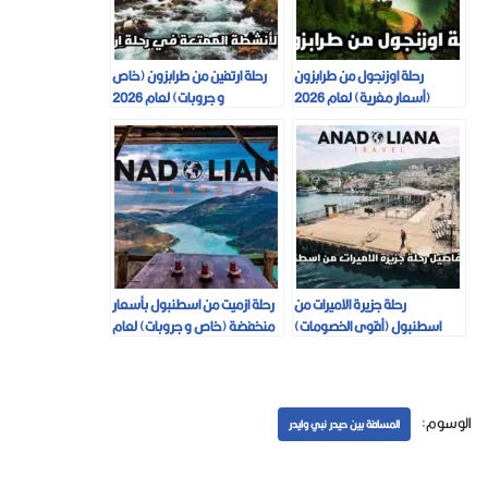
رحلة اوزنجول من طرابزون
رحلة ارتفين من طرابزون (خاص
(أسعار مغرية) لعام 2026
و جروبات) لعام 2026
رحلة جزيرة الاميرات من
رحلة ازميت من اسطنبول بأسعار
اسطنبول (أقوى الخصومات)
منخفضة (خاص و جروبات) لعام
لعام 2026
2026
الوسوم:
المسافة بين حيدر نبي وايدر