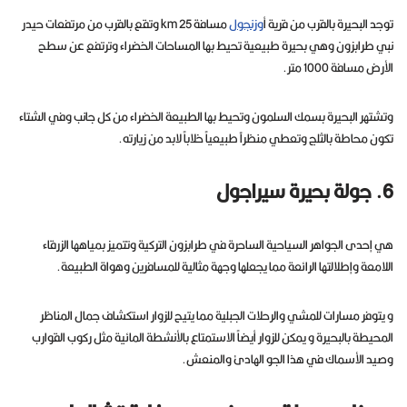
توجد البحيرة بالقرب من قرية أ
وزنجول
مسافة 25 km وتقع بالقرب من مرتفعات حيدر
نبي طرابزون وهي بحيرة طبيعية تحيط بها المساحات الخضراء وترتفع عن سطح
الأرض مسافة 1000 متر.
وتشتهر البحيرة بسمك السلمون وتحيط بها الطبيعة الخضراء من كل جانب وفي الشتاء
تكون محاطة بالثلج وتعطي منظراً طبيعياً خلاباً لابد من زيارته.
6. جولة بحيرة سيراجول
هي إحدى الجواهر السياحية الساحرة في طرابزون التركية وتتميز بمياهها الزرقاء
اللامعة وإطلالتها الرائعة مما يجعلها وجهة مثالية للمسافرين وهواة الطبيعة.
و يتوفر مسارات للمشي والرحلات الجبلية مما يتيح للزوار استكشاف جمال المناظر
المحيطة بالبحيرة و يمكن للزوار أيضاً الاستمتاع بالأنشطة المائية مثل ركوب القوارب
وصيد الأسماك في هذا الجو الهادئ والمنعش.