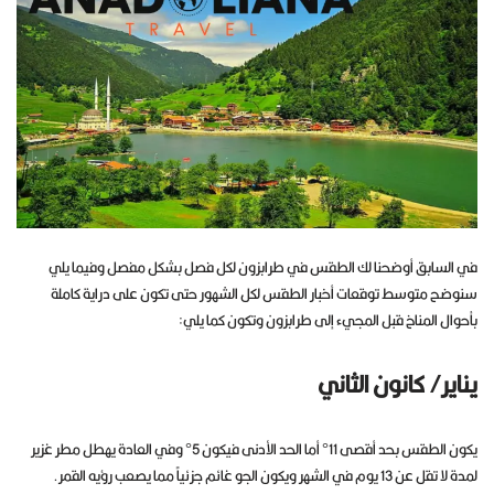
في السابق أوضحنا لك الطقس في طرابزون لكل فصل بشكل مفصل وفيما يلي
سنوضح متوسط توقعات أخبار الطقس لكل الشهور حتى تكون على دراية كاملة
بأحوال المناخ قبل المجيء إلى طرابزون وتكون كما يلي:
يناير/ كانون الثاني
يكون الطقس بحد أقصى 11° أما الحد الأدنى فيكون 5° وفي العادة يهطل مطر غزير
لمدة لا تقل عن 13 يوم في الشهر ويكون الجو غائم جزئياً مما يصعب رؤيه القمر.