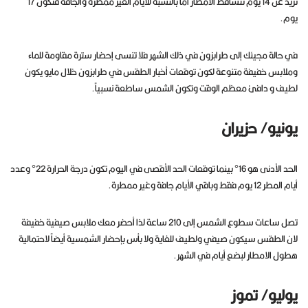
تزيد عن 14 يوم تتساقط الأمطار أما بالنسبة للأيام الغير ممطرة والجافة فتكون 17
يوم.
في حالة مجيئك إلى طرابزون في ذلك الشهر فلا تنسى إحضار سترة مقاومة للماء
وملابس خفيفة متنوعة لكون توقعات أخبار الطقس في طرابزون خلال مايو يكون
لطيف و دافئ معظم الوقت وتكون الشمس ساطعة نسبياً.
يونيو/ حزيران
الحد الأدنى هو 16° بينما توقعات الحد الأقصى في اليوم تكون درجة الحرارة 22° وعدد
أيام المطر 12 يوم فقط وباقي الأيام جافة وغير ممطرة.
تصل ساعات سطوع الشمس إلى 210 ساعة لذا أحضر معك ملابس صيفية خفيفة
لان الطقس سيكون صيفي ولطيف للغاية ولا بأس بإحضار الشمسية أيضاً لاحتمالية
هطول الامطار لبضع أيام في الشهر.
يوليو/ تموز