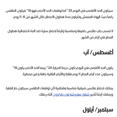
سيكون الحد الأقصى في اليوم 25° أما توقعات الحد الأدنى فهو 19° فيكون الطقس
رائعاً حيث الهواء المنعش وتتراوح مدة هطول الامطار خلال الشهر من 8: 11 يوم.
لا تنسى جلب ملابس خفيفة ومناسبة وأيضاً إحضار سترة ضد الماء لاحتمالية هطول
المطر في أيام من الشهر.
أغسطس/ آب
يكون الحد الأقصى في اليوم تكون درجة الحرارة 24° بينما الحد الأدنى يكون 19°
وسيكون عدد أيام المطر 11 يوم فقط والأيام الباقية جافة وغير ممطرة.
يمكنك إحضار ملابس صيفية مناسبة وقطنية لأن توقعات الطقس سيكون حار للغاية
ويمكنك أيضاً تأجير
شقق مفروشة في طرابزون
أثناء رحلتك.
سبتمبر/ أيلول