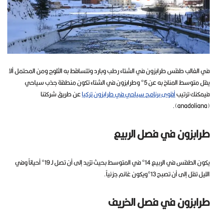
في الغالب طقس طرابزون في الشتاء رطب وبارد وتتساقط به الثلوج ومن المحتمل ألا
يقل متوسط المناخ به عن 5° وطرابزون في الشتاء تكون منطقة جذب سياحي
فيمكنك ترتيب
أقوى برنام
ج
سياحي في طرابزون تركيا
عن طريق شركتنا
(anadoliana).
طرابزون في فصل الربيع
يكون الطقس في الربيع 14° في المتوسط بحيث تزيد إلى أن تصل لـ 19° أحياناً وفي
الليل تقل إلى أن تصبح 13°ويكون غائم جزئياً.
طرابزون في فصل الخريف