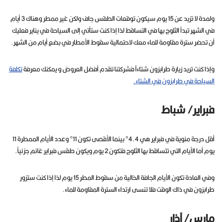
ولمدة لا تزيد عن 15 يوم سيكون توقعات الطقس جاف ولكن غير ممطر وهناك 3 أيام
في الشهر تبدأ الثلوج بها في التساقط لذا إذا كنت ستأتي إلى السياحة في يناير فعليك
أن تحضر سترة مقاومة للماء معك لاحتمالية سقوط الأمطار في بضع أيام من الشهر.
وإذا كنت تريد زيارة طرابزون شتاءاً فشركتنا تقدم أفضل العروض و يمكنك معرفة
تكلفة
السياحة في طرابزون في الشتاء.
فبراير/ شباط
أقل درجة مئوية في فبراير هي 4.4° بينما الأقصى تكون 11° وعدد الأيام الممطرة 11
يوم أما الأيام التي تتساقط بها الثلوج فتكون 2 يوم ويكون طقس فبراير غائم جزئياً.
وفي العادة تكون الأيام الجافة الخالية من سقوط المطر 15 يوم لذا إذا كنت ستزور
طرابزون في ذاك الوقت فلا تنسى ارتداء السترة المقاومة للماء.
مارس/ آذار