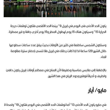
يكون الحد الأدنى فى اليوم في إبريل 9° بينما الحد الأقصى فتكون توقعات درجة
الحرارة 15° وسيكون هناك 15 يوم لهطول المطر و15 يوم أخرى جافة وغير ممطرة.
وستكون الشمس ساطعة في كثير من الأوقات بحيث يبلغ عدد ساعات سطوعها
خلال الشهر 129 ساعة لذا إذا كانت رحلتك في إبريل فلا تنسى إحضار سترة مقاومة
للماء.
بالإضافة إلى ملابس مناسبة وخفيفة لأن المناخ في معظم أوقات إبريل يكون دافئ
ولطيف و أحياناً نتوقع وجود الرياح في هذا الشهر.
مايو/ أيار
في مايو يكون الحد الأدنى 13° أما توقعات الحد الأقصى في اليوم فتكون 19° ولمدة لا