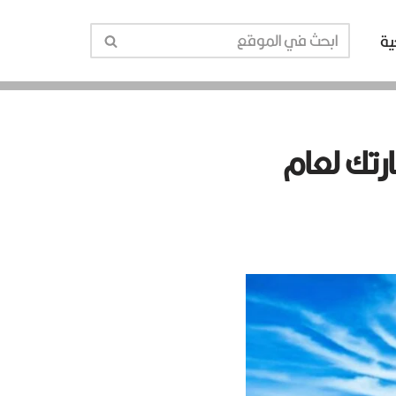
ية
رتك لعام