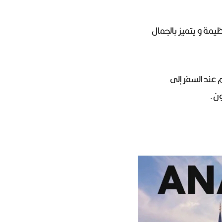
ع له قصة تاريخية عظيمة و يتميز بالجمال
 عند السفر إلى
ون.