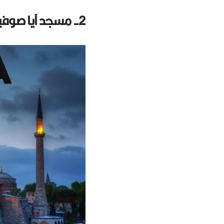
2- مسجد آيا صوفيا