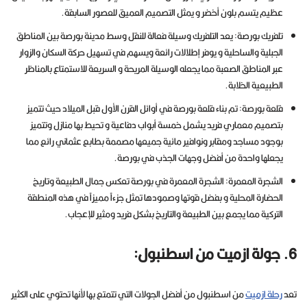
عظيم يتسم بلون أخضر و يمثل التصميم العميق للعصور السابقة.
تلفريك بورصة: يعد التلفريك وسيلة فعالة للنقل وسط مدينة بورصة بين المناطق
الجبلية والساحلية و يوفر إطلالات رائعة ويسهم في تسهيل حركة السكان والزوار
عبر المناطق الصعبة مما يجعله الوسيلة المريحة و السريعة للاستمتاع بالمناظر
الطبيعية الخلابة.
قلعة بورصة: تم بناء قلعة بورصة في أوائل القرن الأول قبل الميلاد حيث تتميز
بتصميم معماري فريد يشمل خمسة أبواب دفاعية و تحيط بها منازل وتتميز
بوجود مساجد ومقابر ونوافير مائية جميعها مصممة بطابع عثماني رائع مما
يجعلها واحدة من أفضل وجهات الجذب في بورصة.
الشجرة المعمرة: الشجرة المعمرة في بورصة تعكس جمال الطبيعة وتاريخ
الحضارة المحلية و بفضل قوتها وصمودها تمثل جزءاً مميزاً في هذه المنطقة
التركية مما يجمع بين الطبيعة والتاريخ بشكل فريد ومثير للإعجاب.
6. جولة ازميت من اسطنبول:
تعد
رحلة ازميت
من اسطنبول من أفضل الجولات التي تتمتع بها لأنها تحتوي على الكثير