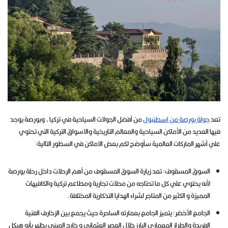
تعد
جولة بورصة من اسطنبول
من أفضل الجولات السياحية في تركيا ، وبورصة يوجد
فيها العديد من الأماكن السياحية والمعالم التاريخية والاسواق التركية التي تحتوي
علي أشهر الماركات العالمية سأوضح لكم بعض الاماكن في السطور التالية:
السوق المسقوف: تعد زيارة السوق المسقوف من أهم الرحلات داخل رحلة بورصة
لأنه يحتوي علي كل ما تحتاجه من محلات تجارية ومطاعم تركية والكافيهات
المميزة و الكثير من المتاجر لشراء الهدايا التذكارية المختلفة.
الجامع الأخضر: يتميز الجامع بعمارته الساحرة حيث يجمع بين الزخارف الفنية
الفريدة والطراز المعماري البارز خلال العصر العثماني و خارج المبنى يظهر بأنه هيكل