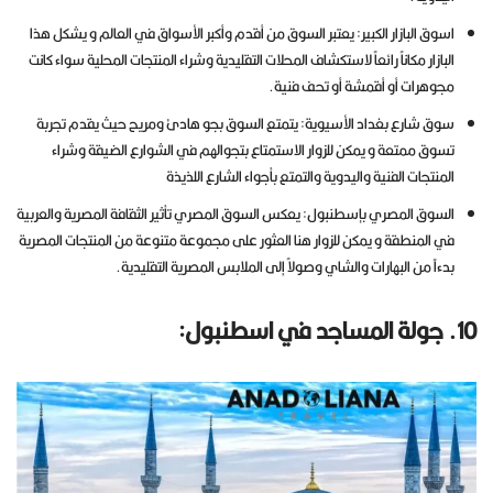
اسوق البازار الكبير: يعتبر السوق من أقدم وأكبر الأسواق في العالم و يشكل هذا
البازار مكاناً رائعاً لاستكشاف المحلات التقليدية وشراء المنتجات المحلية سواء كانت
مجوهرات أو أقمشة أو تحف فنية.
سوق شارع بغداد الأسيوية: يتمتع السوق بجو هادئ ومريح حيث يقدم تجربة
تسوق ممتعة و يمكن للزوار الاستمتاع بتجوالهم في الشوارع الضيقة وشراء
المنتجات الفنية واليدوية والتمتع بأجواء الشارع اللذيذة
السوق المصري بإسطنبول: يعكس السوق المصري تأثير الثقافة المصرية والعربية
في المنطقة و يمكن للزوار هنا العثور على مجموعة متنوعة من المنتجات المصرية
بدءاً من البهارات والشاي وصولاً إلى الملابس المصرية التقليدية.
10. جولة المساجد في اسطنبول: