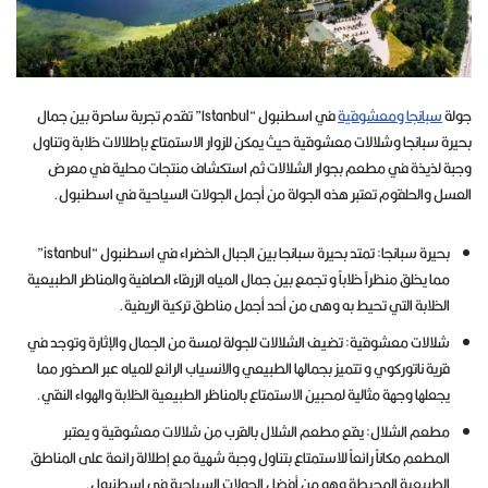
جولة
سبانجا ومعشوقية
في اسطنبول “Istanbul” تقدم تجربة ساحرة بين جمال
بحيرة سبانجا وشلالات معشوقية حيث يمكن للزوار الاستمتاع بإطلالات خلابة وتناول
وجبة لذيذة في مطعم بجوار الشلالات ثم استكشاف منتجات محلية في معرض
العسل والحلقوم تعتبر هذه الجولة من أجمل الجولات السياحية في اسطنبول.
بحيرة سبانجا: تمتد بحيرة سبانجا بين الجبال الخضراء في اسطنبول “istanbul”
مما يخلق منظراً خلاباً و تجمع بين جمال المياه الزرقاء الصافية والمناظر الطبيعية
الخلابة التي تحيط به وهى من أحد أجمل مناطق تركية الريفية.
شلالات معشوقية: تضيف الشلالات للجولة لمسة من الجمال والإثارة وتوجد في
قرية ناتوركوي و تتميز بجمالها الطبيعي والانسياب الرائع للمياه عبر الصخور مما
يجعلها وجهة مثالية لمحبين الاستمتاع بالمناظر الطبيعية الخلابة والهواء النقي.
مطعم الشلال: يقع مطعم الشلال بالقرب من شلالات معشوقية و يعتبر
المطعم مكاناً رائعاً للاستمتاع بتناول وجبة شهية مع إطلالة رائعة على المناطق
الطبيعية المحيطة وهو من أفضل الجولات السياحية في اسطنبول.