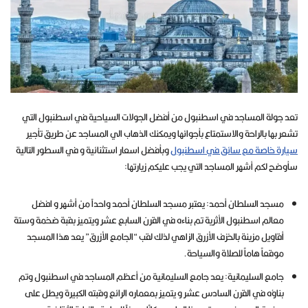
تعد جولة المساجد في اسطنبول من أفضل الجولات السياحية في اسطنبول التي
تشعر بها بالراحة والاستمتاع بأجوائها ويمكنك الذهاب الي المساجد عن طريق تأجير
سيارة خاصة مع سائق في اسطنبول
وبأفضل اسعار استثنائية و في السطور التالية
سأوضح لكم أشهر المساجد التي يجب عليكم زيارتها:
مسجد السلطان أحمد: يعتبر مسجد السلطان أحمد واحداً من أشهر و افضل
معالم اسطنبول الأثرية تم بناءه في القرن السابع عشر ويتميز بقبة ضخمة وستة
أقاويل مزينة بالخزف الأزرق الزاهي لذلك لقب “الجامع الأزرق” يعد هذا المسجد
موقعاً هاماً للصلاة والسياحة.
جامع السليمانية: يعد جامع السليمانية من أعظم المساجد في اسطنبول وتم
بناؤه في القرن السادس عشر و يتميز بمعماره الرائع وقبته الكبيرة ويطل على