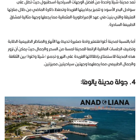
تعد مدينة شيلا واحدة من أفضل الوجهات السياحية اسطنبول حيث تطل على
سواحل البحر الأسود و تتميز بجاذبيتها الفريدة وتحفظ ذاكرة الماضي من خلال منارتها
العتيقة والتي بنيت في عهد الإمبراطورية العثمانية مما يجعلها وجهة مثالية لعشاق
الطبيعة الساحرة.
أما بالنسبة لمدينة أغوا فتعتبر واحة صغيرة تحيط بها الأنهار والمناظر الطبيعية الخلابة
وتضيف الجلسات العائلية الرائعة للمدينة لمسة من السحر والجمال حيث يمكن أن نزور
هذه المدينة للاستمتاع بإطلالاتها الفريدة على النهر و تجمع (شيلا واغوا) بين الثقافة
والجمال الطبيعي مما يجعلهما وجهتين سياحيتين مميزتين.
4. جولة مدينة يالوفا: