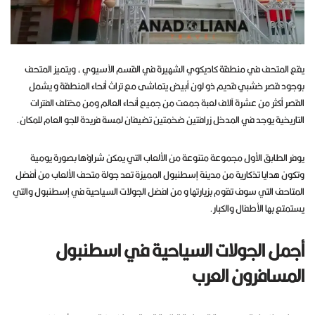
يقع المتحف في منطقة كاديكوي الشهيرة في القسم الآسيوي ، ويتميز المتحف
بوجود قصر خشبي قديم ذو لون أبيض يتماشى مع تراث أنحاء المنطقة و يشمل
القصر أكثر من عشرة آلاف لعبة جمعت من جميع أنحاء العالم ومن مختلف الفترات
التاريخية يوجد في المدخل زرافتين ضخمتين تضيفان لمسة فريدة للجو العام للمكان.
يوفر الطابق الأول مجموعة متنوعة من الألعاب التي يمكن شراؤها بصورة يومية
وتكون هدايا تذكارية من مدينة إسطنبول المميزة تعد جولة متحف الألعاب من أفضل
المتاحف التي سوف تقوم بزيارتها و من افضل الجولات السياحية في إسطنبول والتي
يستمتع بها الأطفال والكبار.
أجمل الجولات السياحية في اسطنبول
المسافرون العرب