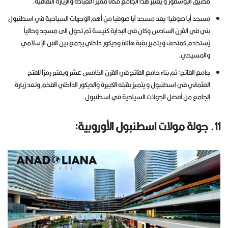
مضيق البوسفور و يعتبر هذا الجامع مكانًا مميزاً للعبادة والزيارة الثقافية.
مسجد أيا صوفيا: يعد مسجد آيا صوفيا من أهم الوجهات السياحية في اسطنبول
بني في القرن السادس وكان في البداية كنيسة ثم تحول إلى مسجد وحالياً
يُستخدم كمتحف و يتميز بقبة هائلة وديكور داخلي يجمع بين الفن الإسلامي
والمسيحي.
جامع الفاتح: تم بناء جامع الفاتح في القرن الخامس عشر ويعتبر رمزاً للفتح
العثماني في اسطنبول و يتميز بقبته الكبيرة والديكور الداخلي الفخم وتعد زيارة
الجامع من أفضل الجولات السياحية في اسطنبول.
11. جولة مولات اسطنبول الأوروبية: