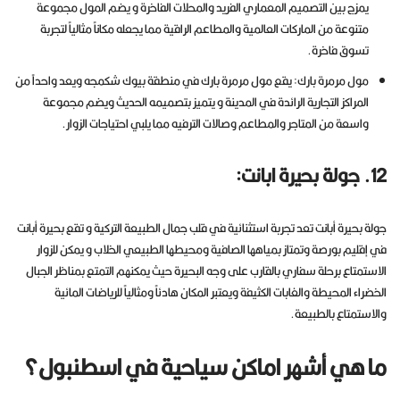
يمزج بين التصميم المعماري الفريد والمحلات الفاخرة و يضم المول مجموعة
متنوعة من الماركات العالمية والمطاعم الراقية مما يجعله مكاناً مثالياً لتجربة
تسوق فاخرة.
مول مرمرة بارك: يقع مول مرمرة بارك في منطقة بيوك شكمجه ويعد واحداً من
المراكز التجارية الرائدة في المدينة و يتميز بتصميمه الحديث ويضم مجموعة
واسعة من المتاجر والمطاعم وصالات الترفيه مما يلبي احتياجات الزوار.
12. جولة بحيرة ابانت:
جولة بحيرة أبانت تعد تجربة استثنائية في قلب جمال الطبيعة التركية و تقع بحيرة أبانت
في إقليم بورصة وتمتاز بمياهها الصافية ومحيطها الطبيعي الخلاب و يمكن للزوار
الاستمتاع برحلة سفاري بالقارب على وجه البحيرة حيث يمكنهم التمتع بمناظر الجبال
الخضراء المحيطة والغابات الكثيفة ويعتبر المكان هادئاً ومثالياً للرياضات المائية
والاستمتاع بالطبيعة.
ما هي أشهر اماكن سياحية في اسطنبول؟