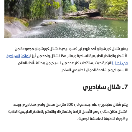
يعتبر شلال كورشونلو أحد فروع نهر أكسو ، يحيط شلال كورشونلو مجموعة من
الأشجار والمناظر الطبيعية الساحرة ويعتبر هذا الشلال واحد من أبرز ا
لاماكن السياحية
في انطاليا
التركية حيث يستقطب أكثر عدد من السياح من مختلف أنحاء العالم
للاستمتاع و مشاهدة الجمال الطبيعي الساحر.
7- شلال ساباديري
يقع شلال ساباديري على بعد حوالي 300 متر من مدخل وادي ساباديري ويعد
الشلال مكان مثالي وهو الأجمل للراحة والاسترخاء والتمتع بالمناظر الطبيعية الخلابة
والأجواء اللطيفة المنعشة الجميلة.