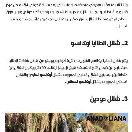
وشلالات منافغات تقع في منطقة منافغات على بعد مسافة حوالي 54 كم من مركز
قلب مدينة انطاليا و يتميز الشلال بعرض يبلغ 40 متر و بارتفاع يقدر بحوالي مترين فوق
سطح الأرض ويحيط الشلال بسور صغير يهدف إلى حماية زواره أثناء مشيهم جانب
الشلال.
2- شلال انطاليا اوكانسو
يقع شلال انطاليا أوكانسو الشهير في قرية أكجابينار ويعتبر من أفضل شلالات انطاليا
حيث ينبع من ذوبان الثلج المتساقط فوق تل يبلغ ارتفاعه 60 متر ويتكون الشلال من
منطقتين رئيسيتين الشلال العلوي المعروف بـشلال
أوكانسو العلوي
والشلال
السفلي المعروف بـشلال
أوكانسو السفلي.
3- شلال دودين