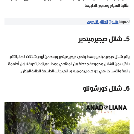
مثالية للسياح ومحبي الطبيعة.
لمعرفة
فنادق انطاليا 5 نجوم
5- شلال ديجيرميندير
يقع شلال ديجيرميندير وسط وادي ديجيرميندير ويعد من أروع شلالات انطاليا تقع
بالقرب من الشلال مجموعة مذهلة من المقاهي ومطاعم توفر تجربة تناول أطعمة
رائعة والاسترخاء في جو هادئ وممتع و رائع بجانب الطبيعة الخلابة للمكان.
6- شلال كورشونلو