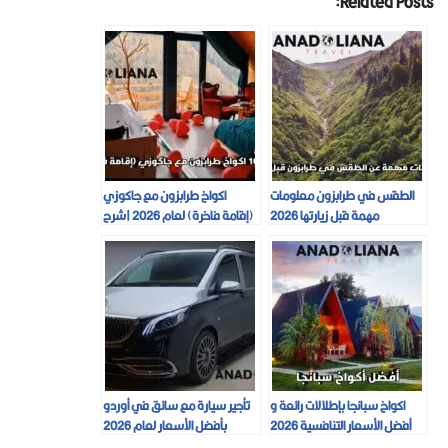
Related Posts:
الطقس في طرابزون معلومات
اكواخ طرابزون مع جاكوزي
مهمة قبل زيارتها 2026
(إقامة فاخرة) لعام 2026 |شرح
مفصل|
اكواخ سبانجا بإطلالات رائعة و
تأجير سيارة مع سائق في أوردو
أفضل الأسعار التنافسية 2026
بأفضل الأسعار لعام 2026