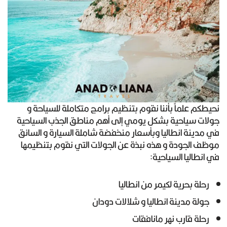
نحيطكم علماً بأننا نقوم بتنظيم برامج متكاملة للسياحة و
جولات سياحية بشكل يومي إلى أهم مناطق الجذب السياحية
في مدينة انطاليا وبأسعار منخفضة شاملة السيارة و السائق
موظف الجودة و هذه نبذة عن الجولات التي نقوم بتنظيمها
في انطاليا السياحية:
رحلة بحرية لكيمر من انطاليا
جولة مدينة انطاليا و شلالات دودان
رحلة قارب نهر مانافقات