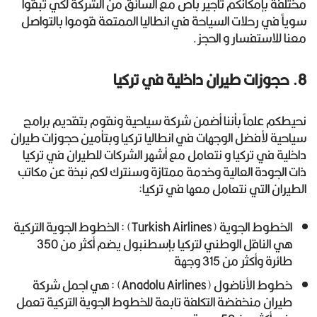
مختلفة بإمكانكم تأجير باص مع السائق من الشركة لكي تبقوا
سوياً في رحلات السياحة في انطاليا الممتعة قوموا بالتواصل
معنا للاستفسار و الحجز.
8. حجوزات طيران داخلية في تركيا
نحيطكم علماً بأننا أضمن شركة سياحية ونقوم بتقديم برامج
سياحية لأفضل الوجهات في انطاليا تركيا وبتأمين حجوزات طيران
داخلية في تركيا و نتعامل مع أشهر الشركات للطيران في تركيا
ذات الجودة العالية وخدمة ممتازة وسنترك لكم نبذة عن مكاتب
الطيران التي نتعامل معها في تركيا:
الخطوط الجوية (Turkish Airlines) : الخطوط الجوية التركية
هي الناقل الوطني لتركيا بإسطنبول يضم أكثر من 350
طائرة وأكثر من 315 وجهة
خطوط الأناضول (Anadolu Airlines) : هي اجمل شركة
طيران منخفضة التكلفة تابعة للخطوط الجوية التركية تعمل